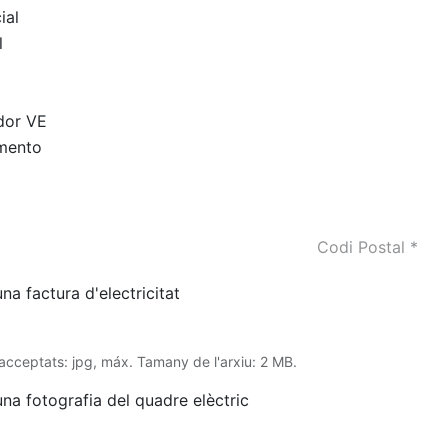
ial
l
dor VE
mento
na factura d'electricitat
 acceptats: jpg, máx. Tamany de l'arxiu: 2 MB.
una fotografia del quadre elèctric