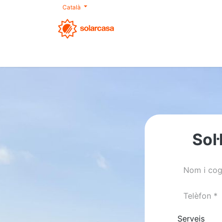
Català
Nosaltres
Autoconsum
Productes
S
Sol·
Serveis