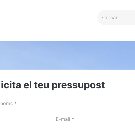
erveis
Projectes
Contacte
licita el teu pressupost