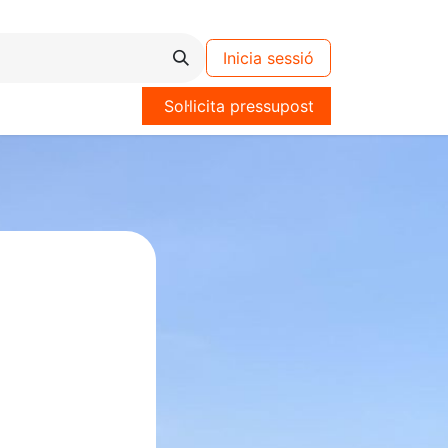
Inicia sessió
Sol·licita pressupost