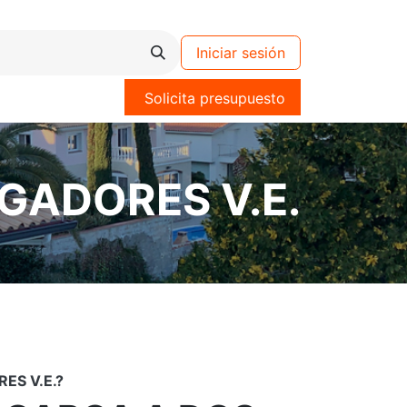
Iniciar sesión
Solicita presupuesto
GADORES V.E.
ES V.E.?